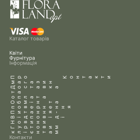
Каталог товарів
Квіти
Фурнітура
Інформація
Про
Контакти
магазин
Доставка
та
оплата
Обмін та
повернення
Питання-
Відповіді
Новини
Гуртовим
клієнтам
Контакти